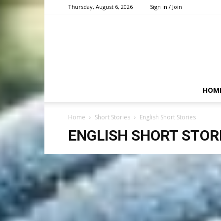
Thursday, August 6, 2026
Sign in / Join
HOM
Home
Short Stories
English Short Stories
ENGLISH SHORT STOR