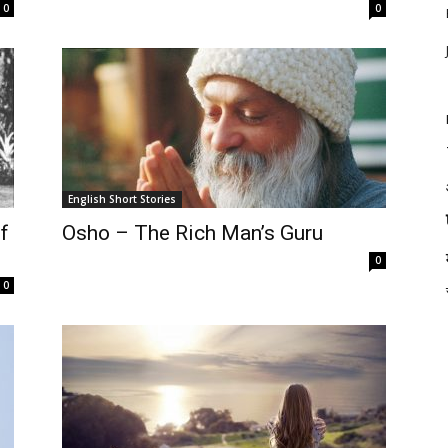
0
0
English Short Stories
f
Osho – The Rich Man’s Guru
0
0