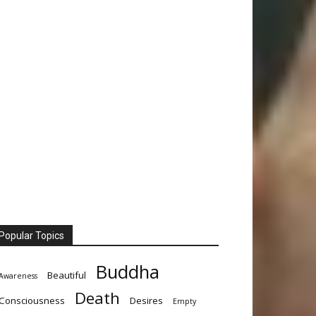
Popular Topics
Buddha
Beautiful
Awareness
Death
Consciousness
Desires
Empty