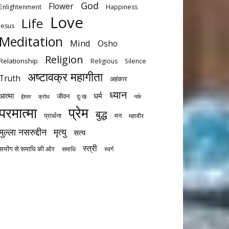
God
Flower
Enlightenment
Happiness
Love
Life
Jesus
Meditation
Mind
Osho
Religion
Relationship
Religious
Silence
अष्टावक्र महागीता
Truth
अहंकार
ध्यान
आत्मा
धर्म
जीवन
दुःख
ईश्वर
क्रोध
नर्क
परमात्मा
प्रेम
बुद्ध
प्रार्थना
मन
महावीर
मुल्ला नसरुद्दीन
मृत्‍यु
सत्य
स्त्री
सभोंग से समाधि की ओर
समाधि
स्वर्ग