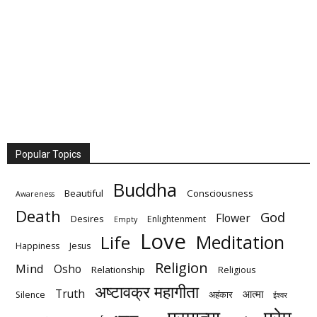
Popular Topics
Buddha
Beautiful
Consciousness
Awareness
Death
God
Flower
Desires
Enlightenment
Empty
Love
Meditation
Life
Happiness
Jesus
Religion
Mind
Osho
Relationship
Religious
अष्टावक्र महागीता
Truth
आत्मा
अहंकार
Silence
ईश्वर